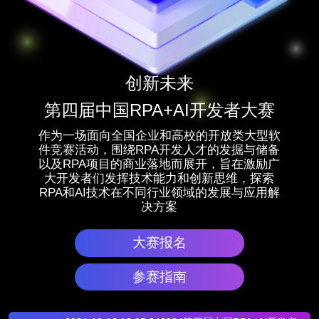
创新未来
第四届中国RPA+AI开发者大赛
作为一场面向全国企业和高校的开放类大型软
件竞赛活动，围绕RPA开发人才的发掘与储备
以及RPA项目的商业落地而展开，旨在激励广
大开发者们发挥技术能力和创新思维，探索
RPA和AI技术在不同行业领域的发展与应用解
决方案
大赛报名
2024-10-12 12:04:31顶峰相见，第四届中国RPA+AI
开发者大赛10月16日迎来苏州决赛！
查看详情>
参赛指南
2024-10-22 17:39:222024第四届中国RPA+AI开发者
大赛圆满收官&获奖名单公示
查看详情>