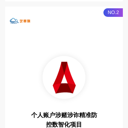
NO.2
个人账户涉赌涉诈精准防
控数智化项目