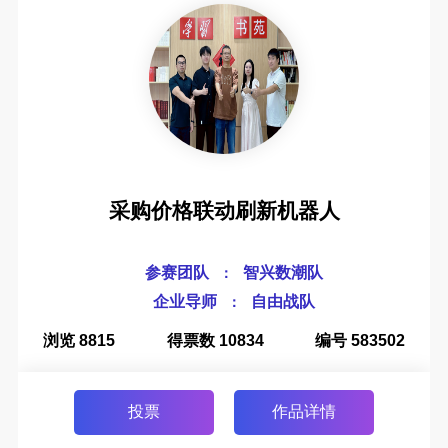
采购价格联动刷新机器人
参赛团队
智兴数潮队
：
企业导师
自由战队
：
浏览 8815
得票数
10834
编号 583502
投票
作品详情