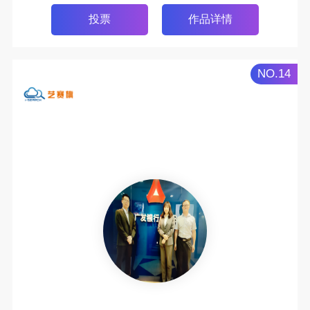
投票
作品详情
NO.14