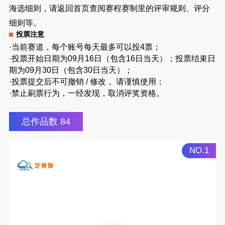
海选细则，请返回首页查阅赛程赛制里的评审规则、评分
细则等。
投票注意
·当前赛道，每个账号每天最多可以投4票；
·投票开始日期为09月16日（包含16日当天）；投票结束日
期为09月30日（包含30日当天）；
·投票提交后不可撤销 / 修改， 请谨慎使用；
·禁止刷票行为，一经发现，取消评奖资格。
总作品数 84
NO.1