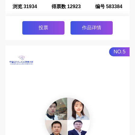
浏览 31934
得票数
12923
编号 583384
投票
作品详情
NO.5