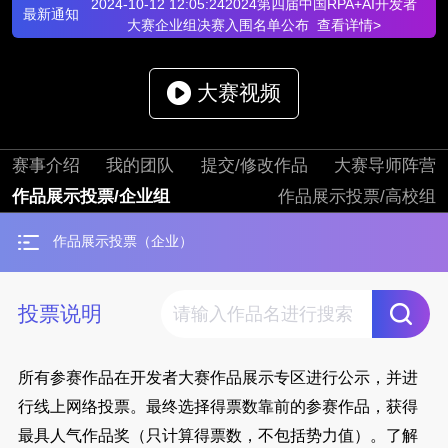
2024-10-12 12:05:242024第四届中国RPA+AI开发者
最新通知
大赛企业组决赛入围名单公布
查看详情>
2024-10-12 12:04:31顶峰相见，第四届中国RPA+AI
开发者大赛10月16日迎来苏州决赛！
查看详情>
大赛视频
2024-10-22 17:39:222024第四届中国RPA+AI开发者
大赛圆满收官&获奖名单公示
查看详情>
赛事介绍
我的团队
提交/修改作品
大赛导师阵营
作品展示投票/企业组
作品展示投票/高校组
作品展示投票（企业）
投票说明
所有参赛作品在开发者大赛作品展示专区进行公示，并进
行线上网络投票。最终选择得票数靠前的参赛作品，获得
最具人气作品奖（只计算得票数，不包括势力值）。了解