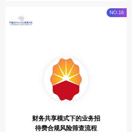
NO.16
财务共享模式下的业务招
待费合规风险筛查流程