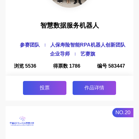
智慧数据服务机器人
参赛团队
人保寿险智能RPA机器人创新团队
：
企业导师
艺赛旗
：
浏览 5536
得票数
1786
编号 583447
投票
作品详情
NO.20