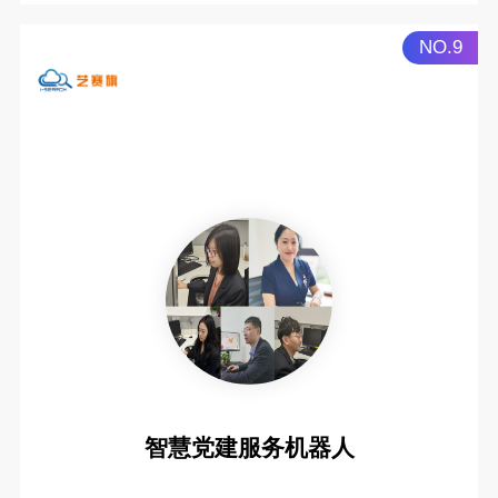
NO.9
智慧党建服务机器人