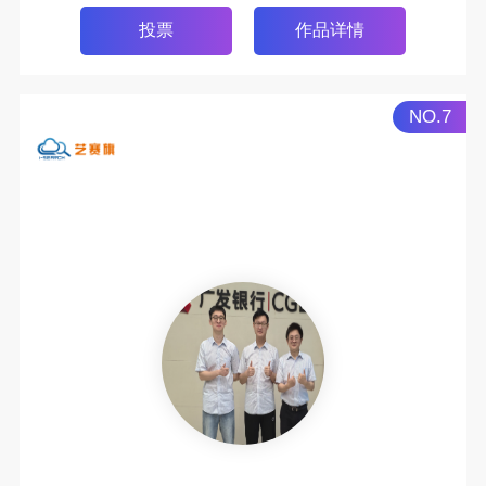
投票
作品详情
NO.7