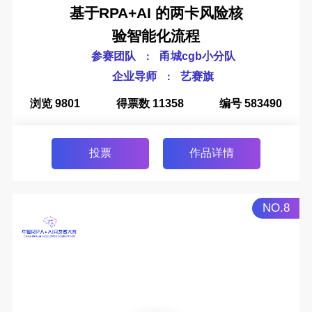
基于RPA+AI 的两卡风险核
验智能化流程
参赛团队
甬城cgb小分队
：
企业导师
艺赛旗
：
浏览 9801
得票数
11358
编号 583490
投票
作品详情
NO.8